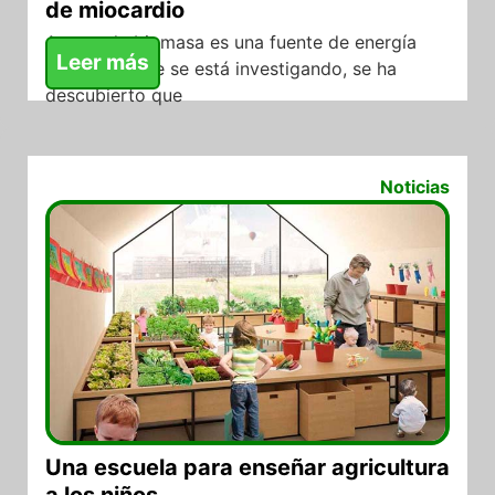
de miocardio
Aunque la biomasa es una fuente de energía
Leer más
renovable que se está investigando, se ha
descubierto que
13/07/2017
Noticias
Una escuela para enseñar agricultura