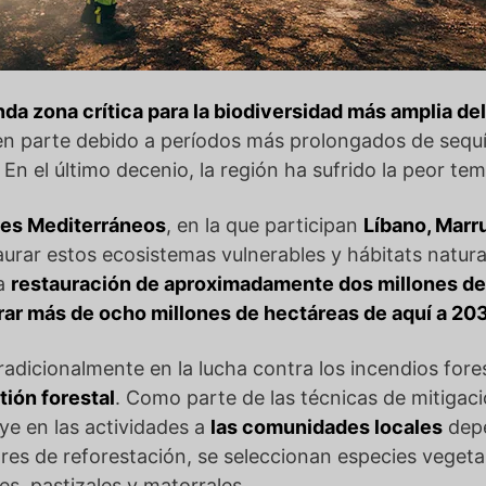
da zona crítica para la biodiversidad más amplia d
, en parte debido a períodos más prolongados de sequí
. En el último decenio, la región ha sufrido la peor t
ues Mediterráneos
, en la que participan
Líbano, Marr
urar estos ecosistemas vulnerables y hábitats natur
la
restauración de aproximadamente dos millones de
rar más de ocho millones de hectáreas de aquí a 20
tradicionalmente en la lucha contra los incendios fore
tión forestal
. Como parte de las técnicas de mitigaci
uye en las actividades a
las comunidades locales
depe
es de reforestación, se seleccionan especies vegetale
s, pastizales y matorrales.