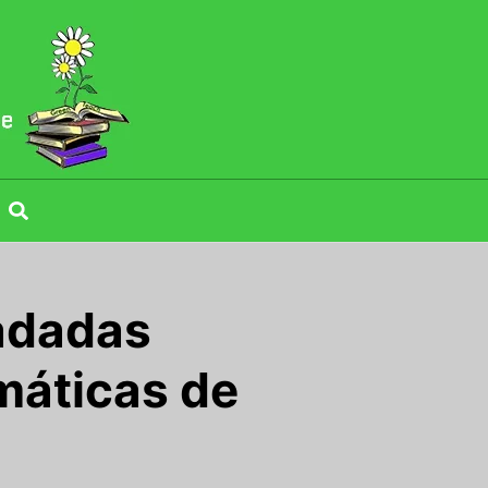
radadas
máticas de