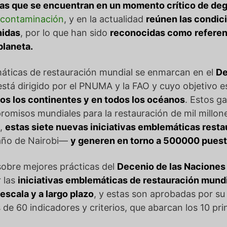
s que se encuentran en un momento crítico de deg
 contaminación
, y en la actualidad
reúnen las condici
nidas
, por lo que han sido
reconocidas como
referen
planeta.
máticas de restauración mundial se enmarcan en el
De
está dirigido por el PNUMA y la FAO y cuyo objetivo 
os los continentes y en todos los océanos
. Estos g
omisos mundiales para la restauración de mil millon
o,
estas siete nuevas iniciativas emblemáticas resta
maño de Nairobi—
y generen en torno a 500000 puest
sobre mejores prácticas del
Decenio de las Naciones
 las
iniciativas emblemáticas de restauración mund
escala y a largo plazo
, y estas son aprobadas por su 
 60 indicadores y criterios, que abarcan los 10 prin