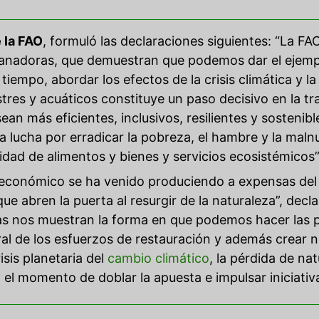
 la FAO
, formuló las declaraciones siguientes: “La F
ganadoras, que demuestran que podemos dar el ejemplo
tiempo, abordar los efectos de la crisis climática y l
stres y acuáticos constituye un paso decisivo en la t
an más eficientes, inclusivos, resilientes y sostenib
a lucha por erradicar la pobreza, el hambre y la malnu
dad de alimentos y bienes y servicios ecosistémicos”
 económico se ha venido produciendo a expensas de
ue abren la puerta al resurgir de la naturaleza”, decla
ivas nos muestran la forma en que podemos hacer las pa
al de los esfuerzos de restauración y además crear 
isis planetaria del
cambio climático
, la pérdida de na
el momento de doblar la apuesta e impulsar iniciativa