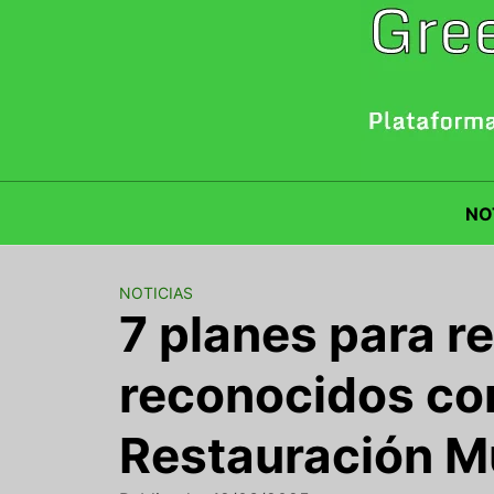
Saltar
al
contenido
NO
NOTICIAS
7 planes para r
reconocidos co
Restauración M