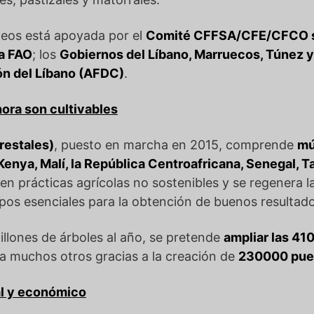
neos está apoyada por el
Comité CFFSA/CFE/CFCO so
la FAO
; los
Gobiernos del Líbano, Marruecos, Túnez y
ón del Líbano (AFDC)
.
hora son cultivables
restales)
, puesto en marcha en 2015, comprende
mú
enya, Malí, la República Centroafricana, Senegal, 
yen prácticas agrícolas no sostenibles y se regenera l
ipos esenciales para la obtención de buenos resultado
llones de árboles al año, se pretende
ampliar las 41
a muchos otros gracias a la creación de
230000 pues
al y económico