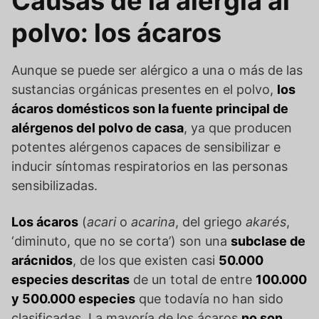
Causas de la alergia al
polvo: los ácaros
Aunque se puede ser alérgico a una o más de las
sustancias orgánicas presentes en el polvo,
los
ácaros domésticos son la fuente principal de
alérgenos del polvo de casa
, ya que producen
potentes alérgenos capaces de sensibilizar e
inducir síntomas respiratorios en las personas
sensibilizadas.
Los ácaros
(
acari
o
acarina
, del griego
akarés
,
‘diminuto, que no se corta’) son una
subclase de
arácnidos
, de los que existen casi
50.000
especies descritas
de un total de entre
100.000
y 500.000 especies
que todavía no han sido
clasificadas. La mayoría de los ácaros
no son