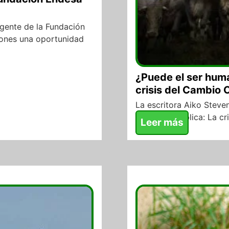
igente de la Fundación
iones una oportunidad
¿Puede el ser huma
crisis del Cambio 
La escritora Aiko Stev
Magazine explica: La cr
Leer más
07/08/2017