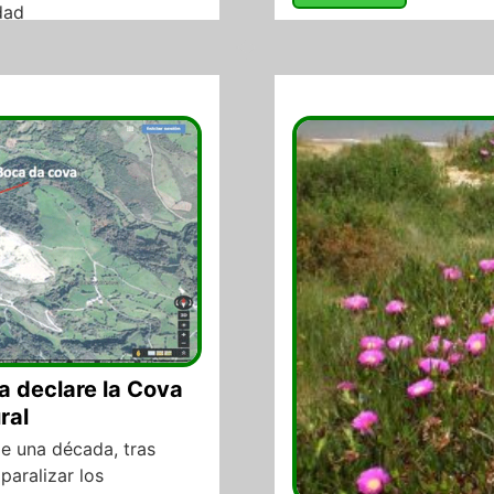
dad
27/07/2017
 declare la Cova
ral
e una década, tras
paralizar los