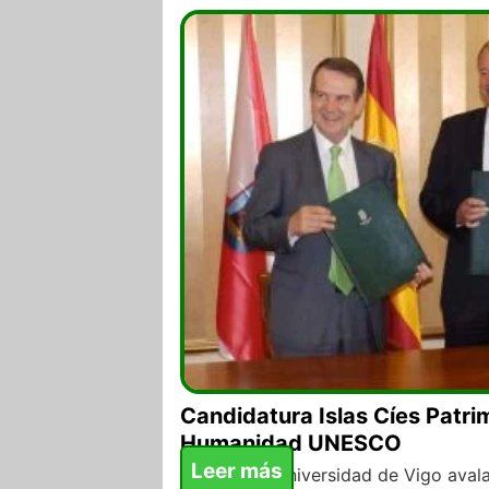
Candidatura Islas Cíes Patri
Humanidad UNESCO
Leer más
Concello y Universidad de Vigo avala