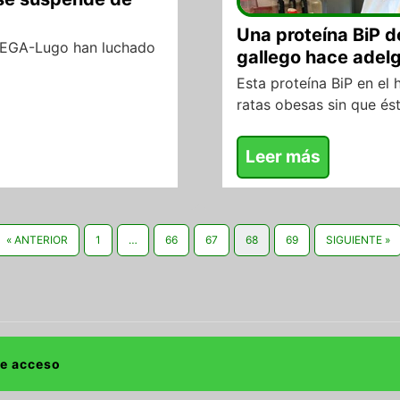
Una proteína BiP d
DEGA-Lugo han luchado
gallego hace adelg
Esta proteína BiP en el 
ratas obesas sin que és
Leer más
« ANTERIOR
1
…
66
67
68
69
SIGUIENTE »
de acceso