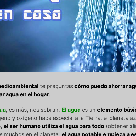
medioambiental
te preguntas
cómo puedo ahorrar ag
ar agua en el hogar
.
gua
, es más, nos sobran.
El agua
es un
elemento bási
no y oxígeno hace especial a la Tierra, el planeta az
e,
el ser humano utiliza el agua para todo
(obtener ali
s muchos en el planeta,
el agua potable empieza a e