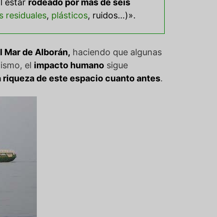
l estar
r
odeado por más de seis
s residuales
,
plásticos
, ruidos…)».
l Mar de Alborán,
haciendo que algunas
ismo, el
impacto humano
sigue
a riqueza de este espacio cuanto antes
.