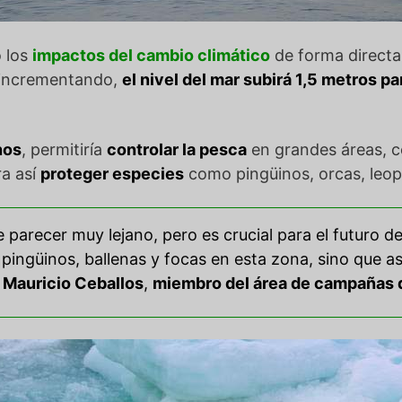
o los
impactos del cambio climático
de forma directa 
incrementando,
el nivel del mar subirá 1,5 metros p
nos
, permitiría
controlar la pesca
en grandes áreas, 
ra así
proteger especies
como pingüinos, orcas, leop
 parecer muy lejano, pero es crucial para el futuro 
s pingüinos, ballenas y focas en esta zona, sino que 
o
Mauricio Ceballos
,
miembro del área de campañas