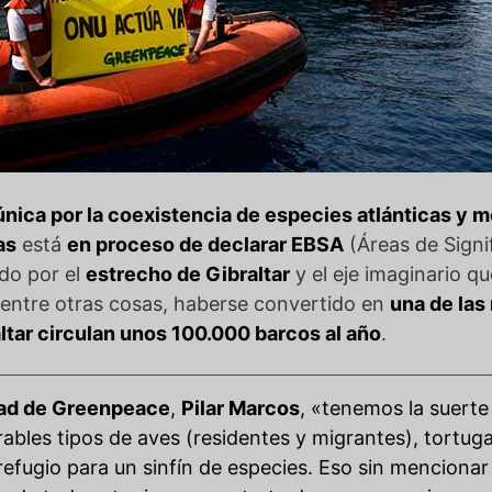
única por la coexistencia de especies atlánticas y 
as
está
en proceso de declarar EBSA
(Áreas de Signi
ado por el
estrecho de Gibraltar
y el eje imaginario q
 entre otras cosas, haberse convertido en
una de las
ltar circulan unos 100.000 barcos al año
.
dad de Greenpeace
,
Pilar Marcos
, «tenemos la suerte
bles tipos de aves (residentes y migrantes), tortug
refugio para un sinfín de especies. Eso sin mencion