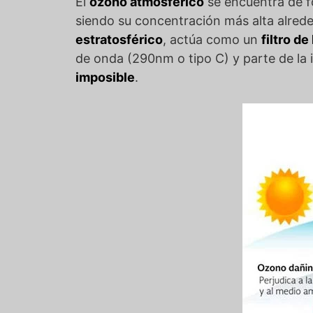
El
ozono atmosférico
se encuentra de fo
siendo su concentración más alta alred
estratosférico
, actúa como un
filtro d
de onda (290nm o tipo C) y parte de la 
imposible
.