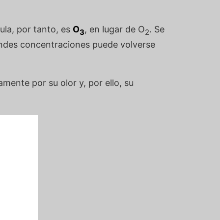
ula, por tanto, es
O
, en lugar de O
. Se
3
2
ndes concentraciones puede volverse
amente por su olor y, por ello, su