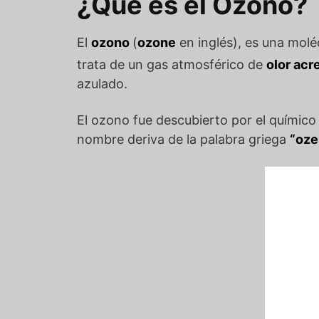
¿Qué es el Ozono?
El
ozono
(
ozone
en inglés), es una mol
trata de un gas atmosférico de
olor acr
azulado.
El ozono fue descubierto por el químic
nombre deriva de la palabra griega
“oze