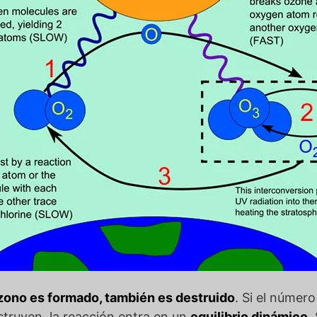
zono es formado, también es destruido
. Si el númer
truyen, la reacción entra en un
equilibrio dinámico
.