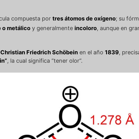
écula compuesta por
tres átomos de oxígeno
; su fórm
e o metálico
y generalmente
incoloro
, aunque en gra
o
Christian Friedrich Schöbein
en el año
1839
, precis
in”
, la cual significa “tener olor”.