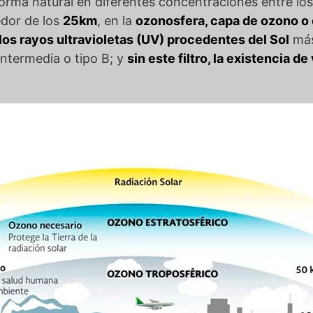
rma natural en diferentes concentraciones entre los 
edor de los
25km
, en la
ozonosfera, capa de ozono o 
e los rayos ultravioletas (UV) procedentes del Sol
más
intermedia o tipo B; y
sin este filtro, la existencia d