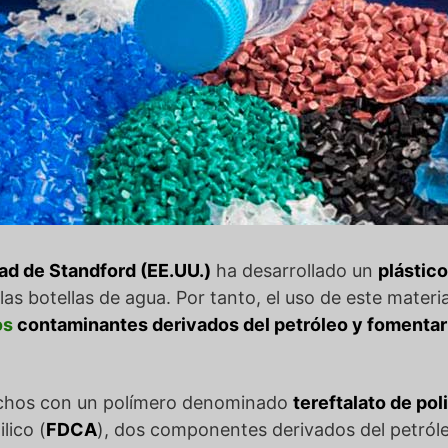
ad de Standford (EE.UU.)
ha desarrollado un
plástico
las botellas de agua. Por tanto, el uso de este materi
os
contaminantes derivados del petróleo y fomenta
chos con un polímero denominado
tereftalato de pol
lico (
FDCA
), dos componentes derivados del petróleo