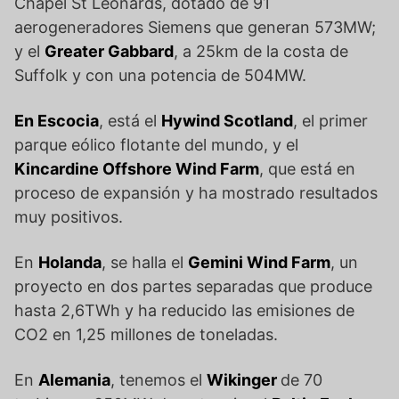
Chapel St Leonards, dotado de 91
aerogeneradores Siemens que generan 573MW;
y el
Greater Gabbard
, a 25km de la costa de
Suffolk y con una potencia de 504MW.
En Escocia
, está el
Hywind Scotland
, el primer
parque eólico flotante del mundo, y el
Kincardine Offshore Wind Farm
, que está en
proceso de expansión y ha mostrado resultados
muy positivos.
En
Holanda
, se halla el
Gemini Wind Farm
, un
proyecto en dos partes separadas que produce
hasta 2,6TWh y ha reducido las emisiones de
CO2 en 1,25 millones de toneladas.
En
Alemania
, tenemos el
Wikinger
de 70