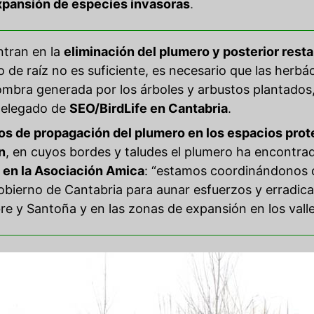
expansión de especies invasoras
.
ntran en la
eliminación del plumero y posterior resta
o de raíz no es suficiente, es necesario que las herb
ombra generada por los árboles y arbustos plantados
delegado de
SEO/BirdLife en Cantabria
.
os de propagación del plumero en los espacios prote
n
, en cuyos bordes y taludes el plumero ha encontra
 en la Asociación Amica
: “estamos coordinándonos c
obierno de Cantabria para aunar esfuerzos y erradica
e y Santoña y en las zonas de expansión en los valles