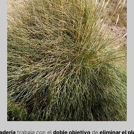
aderia
trabaja con el
doble objetivo
de
eliminar el p