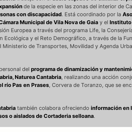
expansión
de la especie en las zonas del interior de C
ersonas con discapacidad
. Está coordinado por la
Aso
Cámara Municipal de Vila Nova de Gaia
y el
Institut
ión Europea a través del programa Life, la Consejerí
ión Ecológica y el Reto Demográfico, a través de la Fu
el Ministerio de Transportes, Movilidad y Agenda Urba
 personal del
programa de dinamización y mantenimie
abria, Naturea Cantabria
, realizando una acción conj
el río Pas
en
Prases
, Corvera de Toranzo, que se en
tabria
también colabora ofreciendo
información en 
sos o aislados de Cortaderia selloana
.