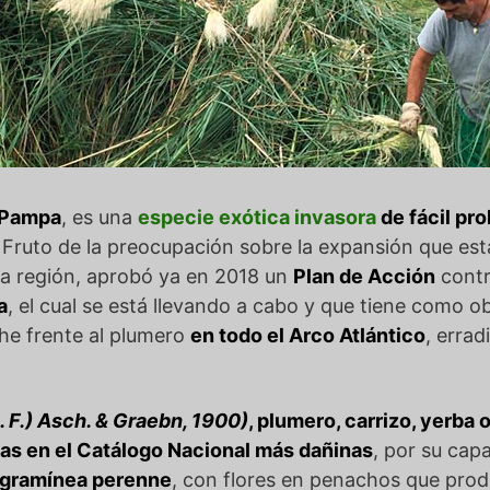
 Pampa
, es una
especie exótica invasora
de fácil pro
Fruto de la preocupación sobre la expansión que est
ha región, aprobó ya en 2018 un
Plan de Acción
contra
a
, el cual se está llevando a cabo y que tiene como o
he frente al plumero
en todo el Arco Atlántico
, errad
. F.) Asch. & Graebn, 1900)
, plumero, carrizo, yerba 
das en el Catálogo Nacional más dañinas
, por su cap
gramínea perenne
, con flores en penachos que pro