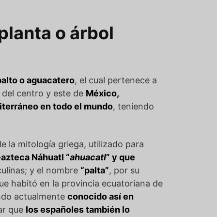
planta o árbol
palto o aguacatero
, el cual pertenece a
as del centro y este de
México,
diterráneo en todo el mundo
, teniendo
de la mitología griega, utilizado para
-azteca Náhuatl “
ahuacatl
” y que
culinas; y el nombre
“palta”
, por su
ue habitó en la provincia ecuatoriana de
iendo actualmente
conocido así en
car que
los españoles también lo