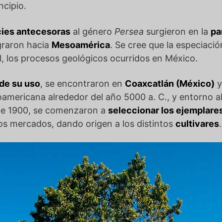
ncipio.
ies antecesoras
al género
Persea
surgieron en la
pa
graron hacia
Mesoamérica
. Se cree que la especiació
, los procesos geológicos ocurridos en México.
de su uso
, se encontraron en
Coaxcatlán (México)
y
americana alrededor del año 5000 a. C., y entorno al
a de 1900, se comenzaron a
seleccionar los ejemplare
s mercados, dando origen a los distintos
cultivares
.