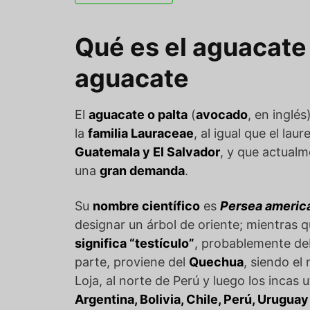
Qué es el aguacate 
aguacate
El
aguacate o palta
(
avocado
, en inglés
la
familia Lauraceae
, al igual que el lau
Guatemala y El Salvador
, y que actual
una
gran demanda
.
Su
nombre científico
es
Persea america
designar un árbol de oriente; mientra
significa “testículo”
, probablemente deb
parte, proviene del
Quechua
, siendo el
Loja, al norte de Perú y luego los inca
Argentina, Bolivia, Chile, Perú, Urugu