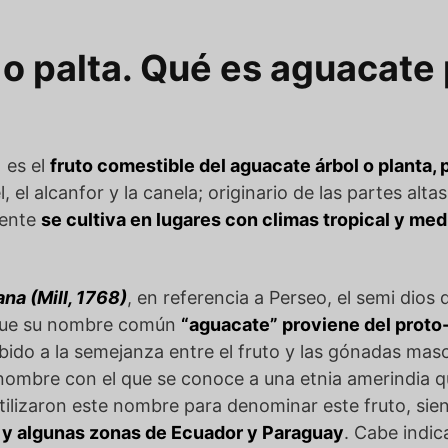
o palta. Qué es aguacate 
) es el
fruto comestible del aguacate árbol o planta, 
rel, el alcanfor y la canela; originario de las partes alt
mente
se cultiva en lugares con climas tropical y me
na (Mill, 1768)
, en referencia a Perseo, el semi dios 
s que su nombre común
“aguacate” proviene del proto
ido a la semejanza entre el fruto y las gónadas mas
 nombre con el que se conoce a una etnia amerindia q
s utilizaron este nombre para denominar este fruto, s
ay y algunas zonas de Ecuador y Paraguay
. Cabe indi