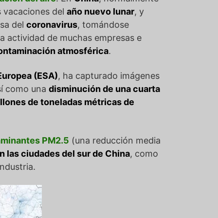
s vacaciones del
año nuevo lunar
, y
usa del
coronavirus
, tomándose
o la actividad de muchas empresas e
contaminación atmosférica
.
 Europea (ESA)
, ha capturado imágenes
así como una
disminución de una cuarta
llones de toneladas métricas de
taminantes PM2.5
(una reducción media
n las ciudades del sur de China
, como
ndustria.