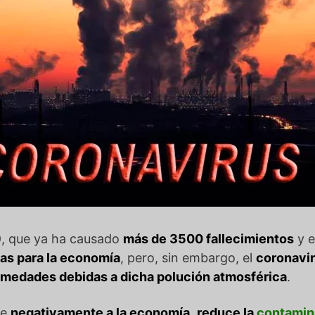
)
, que ya ha causado
más de 3500 fallecimientos
y e
as para la economía
, pero, sin embargo, el
coronavi
ermedades debidas a dicha polución atmosférica
.
te
negativamente a la economía
,
reduce la
contamina