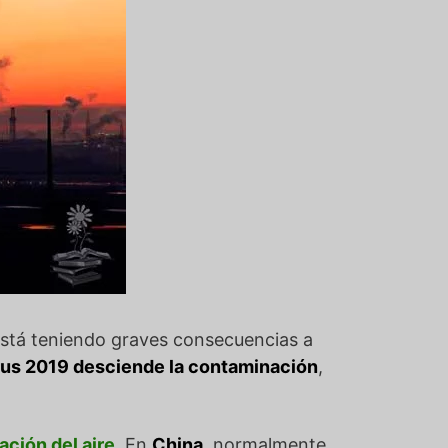
stá teniendo graves consecuencias a
rus 2019 desciende la contaminación
,
ción del aire
. En
China
, normalmente