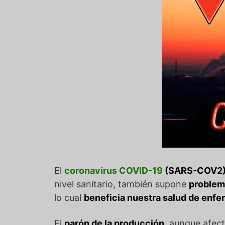
El
coronavirus COVID-19
(SARS-COV2
nivel sanitario, también supone
problem
lo cual
beneficia nuestra salud de enf
El
parón de la producción
, aunque afec