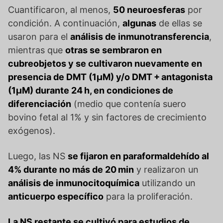
Cuantificaron, al menos,
50 neuroesferas
por
condición. A continuación,
algunas
de ellas se
usaron para el
análisis de inmunotransferencia
,
mientras que
otras se sembraron en
cubreobjetos y se cultivaron nuevamente en
presencia de DMT (1μM) y/o DMT + antagonista
(1μM) durante 24 h, en condiciones de
diferenciación
(medio que contenía suero
bovino fetal al 1% y sin factores de crecimiento
exógenos).
Luego, las NS
se fijaron en paraformaldehído al
4% durante no más de 20 min
y realizaron un
análisis de inmunocitoquímica
utilizando un
anticuerpo específico
para la proliferación.
La NS restante se cultivó para estudios de