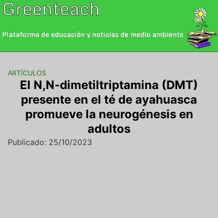
Saltar
al
contenido
ARTÍCULOS
El N,N-dimetiltriptamina (DMT)
presente en el té de ayahuasca
promueve la neurogénesis en
adultos
Publicado: 25/10/2023