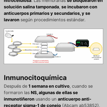
nitrocelulosa
. Las membranas
se bloquearon en
solución salina tamponada
,
se incubaron con
anticuerpos primarios y secundarios, y se
lavaron
según procedimientos estándar.
Inmunocitoquímica
Después de
1 semana en cultivo
, cuando se
formaron las
NS, algunas de ellas se
inmunotiñeron
usando un
anticuerpo anti-
receptor sigma-1 de conejo
(Abcam ab53852),