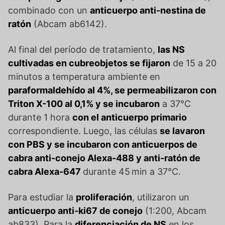
combinado con un
anticuerpo anti-nestina de
ratón
(Abcam ab6142).
Al final del período de tratamiento,
las NS
cultivadas en cubreobjetos se fijaron
de 15 a 20
minutos a temperatura ambiente en
paraformaldehído al 4%, se permeabilizaron con
Triton X-100 al 0,1% y se incubaron
a 37°C
durante 1 hora
con el anticuerpo primario
correspondiente. Luego, las células
se lavaron
con PBS y se incubaron con anticuerpos de
cabra anti-conejo Alexa-488 y anti-ratón de
cabra Alexa-647
durante 45 min a 37°C.
Para estudiar la
proliferación
, utilizaron un
anticuerpo anti-ki67 de conejo
(1:200, Abcam
ab833). Para la
diferenciación de NS
en los