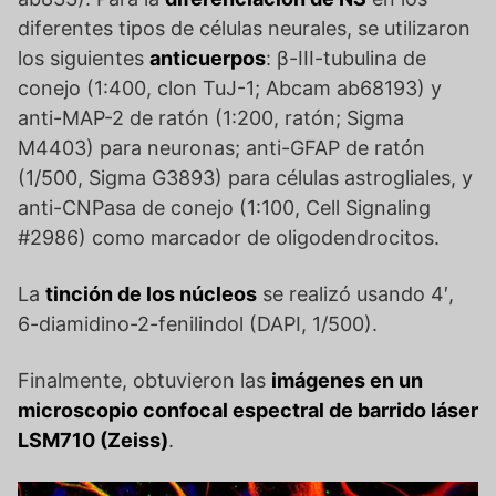
diferentes tipos de células neurales, se utilizaron
los siguientes
anticuerpos
: β-III-tubulina de
conejo (1:400, clon TuJ-1; Abcam ab68193) y
anti-MAP-2 de ratón (1:200, ratón; Sigma
M4403) para neuronas; anti-GFAP de ratón
(1/500, Sigma G3893) para células astrogliales, y
anti-CNPasa de conejo (1:100, Cell Signaling
#2986) como marcador de oligodendrocitos.
La
tinción de los núcleos
se realizó usando 4′,
6-diamidino-2-fenilindol (DAPI, 1/500).
Finalmente, obtuvieron las
imágenes en un
microscopio confocal espectral de barrido láser
LSM710 (Zeiss)
.