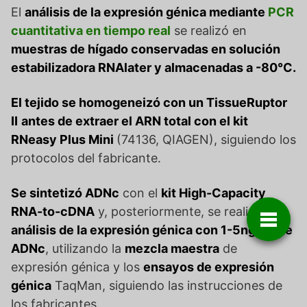
El
análisis de la expresión génica mediante
PCR
cuantitativa en tiempo real
se realizó en
muestras de hígado conservadas en solución
estabilizadora RNAlater y almacenadas a -80°C.
El tejido se homogeneizó con un TissueRuptor
II
antes de extraer el ARN total con el kit
RNeasy Plus Mini
(74136, QIAGEN), siguiendo los
protocolos del fabricante.
Se sintetizó ADNc
con el
kit High-Capacity
RNA-to-cDNA
y, posteriormente, se realizó un
análisis de la expresión génica con 1-5ng/ml de
ADNc
, utilizando la
mezcla maestra
de
expresión génica y los
ensayos de expresión
génica
TaqMan, siguiendo las instrucciones de
los fabricantes.