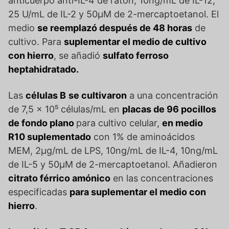
anticuerpo anti-IL-4 de ratón, 10ng/mL de IL-12,
25 U/mL de IL-2 y 50μM de 2-mercaptoetanol. El
medio
se reemplazó después de 48 horas
de
cultivo. Para
suplementar el medio de cultivo
con hierro
, se añadió
sulfato ferroso
heptahidratado.
Las
células B
se cultivaron
a una concentración
de 7,5 x 10⁵ células/mL en
placas de 96 pocillos
de fondo plano
para cultivo celular,
en medio
R10 suplementado
con 1% de aminoácidos
MEM, 2μg/mL de LPS, 10ng/mL de IL-4, 10ng/mL
de IL-5 y 50μM de 2-mercaptoetanol. Añadieron
citrato férrico amónico
en las concentraciones
especificadas
para suplementar el medio con
hierro
.