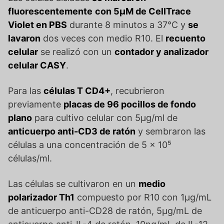
fluorescentemente
con 5μM de CellTrace
Violet en PBS
durante 8 minutos a 37°C y
se
lavaron
dos veces con medio R10. El
recuento
celular
se realizó con un
contador y analizador
celular CASY
.
Para las
células T CD4+
, recubrieron
previamente
placas de 96 pocillos de fondo
plano
para cultivo celular con 5μg/ml de
anticuerpo anti-CD3 de ratón
y sembraron las
células a una concentración de 5 x 10⁵
células/ml.
Las células se cultivaron en un
medio
polarizador Th1
compuesto por R10 con 1μg/mL
de anticuerpo anti-CD28 de ratón, 5μg/mL de