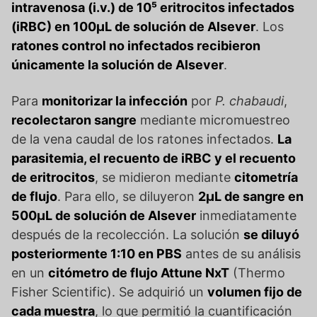
intravenosa (i.v.) de 10⁵ eritrocitos infectados
(iRBC) en 100µL de solución de Alsever
. Los
ratones control no infectados recibieron
únicamente la solución de Alsever
.
Para
monitorizar la infección
por
P. chabaudi
,
recolectaron sangre
mediante micromuestreo
de la vena caudal de los ratones infectados.
La
parasitemia, el recuento de iRBC y el recuento
de eritrocitos
, se midieron mediante
citometría
de flujo
. Para ello, se diluyeron
2µL de sangre en
500µL de solución de Alsever
inmediatamente
después de la recolección. La solución
se diluyó
posteriormente 1:10 en PBS
antes de su análisis
en un
citómetro de flujo Attune NxT
(Thermo
Fisher Scientific). Se adquirió un
volumen fijo de
cada muestra
, lo que permitió la cuantificación