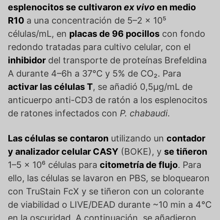
esplenocitos se cultivaron
ex vivo
en medio
R10
a una concentración de 5–2 x 10⁵
células/mL, en
placas de 96 pocillos
con fondo
redondo tratadas para cultivo celular, con el
inhibidor
del transporte de proteínas Brefeldina
A durante 4–6h a 37°C y 5% de CO₂. Para
activar las células T
, se añadió 0,5μg/mL de
anticuerpo anti-CD3 de ratón a los esplenocitos
de ratones infectados con
P. chabaudi
.
Las células se contaron
utilizando un
contador
y analizador celular CASY
(BOKE), y
se tiñeron
1–5 x 10⁶ células para
citometría de flujo
. Para
ello, las células se lavaron en PBS, se bloquearon
con TruStain FcX y se tiñeron con un colorante
de viabilidad o LIVE/DEAD durante ~10 min a 4°C
en la oscuridad. A continuación, se añadieron