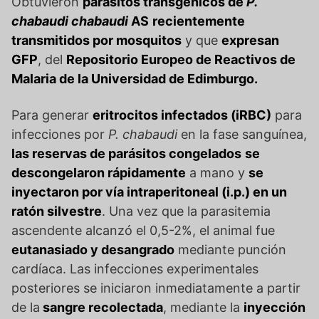
Obtuvieron
parásitos transgénicos de
P.
chabaudi chabaudi
AS
recientemente
transmitidos por mosquitos
y que
expresan
GFP
, del
Repositorio Europeo de Reactivos de
Malaria de la Universidad de Edimburgo.
Para generar
eritrocitos infectados (iRBC)
para
infecciones por
P. chabaudi
en la fase sanguínea,
las reservas de parásitos congelados
se
descongelaron rápidamente
a mano y
se
inyectaron por vía intraperitoneal (i.p.) en un
ratón silvestre
. Una vez que la parasitemia
ascendente alcanzó el 0,5-2%, el animal fue
eutanasiado y desangrado
mediante punción
cardíaca. Las infecciones experimentales
posteriores se iniciaron inmediatamente a partir
de la
sangre recolectada
, mediante la
inyección