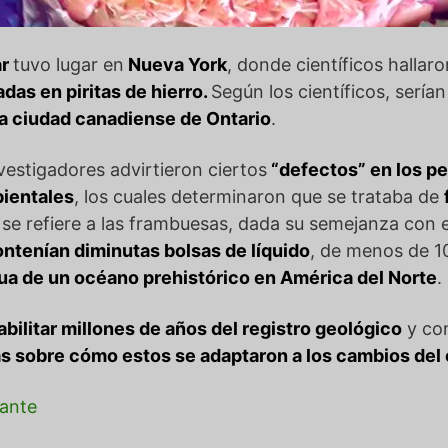
ar
tuvo lugar en
Nueva York
, donde científicos hallaro
das en piritas de hierro.
Según los científicos, serían
la ciudad canadiense de Ontario
.
vestigadores advirtieron ciertos
“defectos” en los p
bientales
, los cuales determinaron que se trataba de
se refiere a las frambuesas, dada su semejanza con 
ntenían diminutas bolsas de líquido
, de menos de 10
ua de un océano prehistórico en América del Norte
.
abilitar millones de años del registro geológico
y co
as sobre cómo estos se adaptaron a los cambios del 
ante