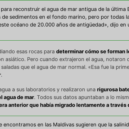
ara reconstruir el agua de mar antigua de la última E
s de sedimentos en el fondo marino, pero por todas l
 este océano de 20.000 años de antigüedad», dijo e
udiando esas rocas para
determinar cómo se forman l
zón asiático. Pero cuando extrajeron el agua, notaron
saladas que el agua de mar normal. «Esa fue la prim
r
.
 agua a sus laboratorios y realizaron una
rigurosa bat
el agua de mar
. Todos sus datos apuntaban a lo mism
era anterior que había migrado lentamente a través d
 encontramos en las Maldivas sugieren que la salini