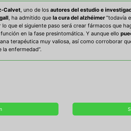
z-Calvet
, uno de los
autores del estudio e investiga
gall
, ha admitido que
la cura del alzhéimer
“todavía e
or lo que el siguiente paso será crear fármacos que h
función en la fase presintomática. Y aunque ello
pue
diana terapéutica muy valiosa, así como corroborar 
e la enfermedad”.
n
S