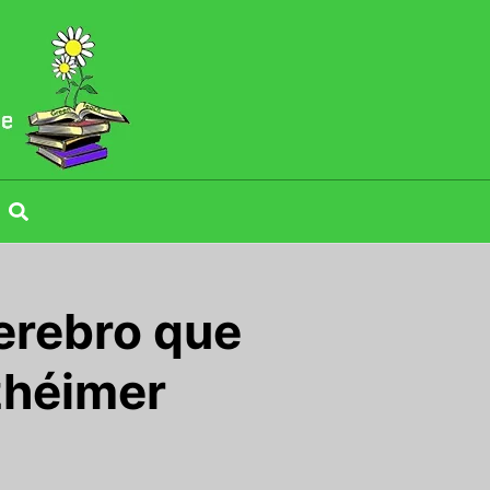
erebro que
lzhéimer