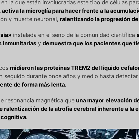
en la que están involucradas este tipo de células par
activa la microglía para hacer frente a la acumulaci
ción y muerte neuronal,
ralentizando la progresión d
rsia»
instalada en el seno de la comunidad científica
s inmunitarias
y
demuestra que los pacientes que t
icos
midieron las proteínas TREM2 del líquido cefal
han seguido durante once años y medio hasta detecta
ente de forma más lenta.
e resonancia magnética que
una mayor elevación d
 ralentización de la atrofia cerebral inherente a l
 cognitiva.