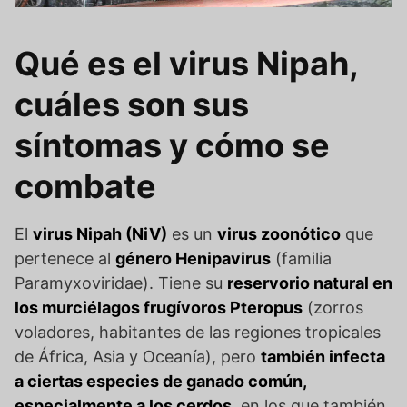
Qué es el virus Nipah,
cuáles son sus
síntomas y cómo se
combate
El
virus Nipah (NiV)
es un
virus zoonótico
que
pertenece al
género Henipavirus
(familia
Paramyxoviridae). Tiene su
reservorio natural en
los murciélagos frugívoros Pteropus
(zorros
voladores, habitantes de las regiones tropicales
de África, Asia y Oceanía), pero
también infecta
a ciertas especies de ganado común,
especialmente a los cerdos
, en los que también