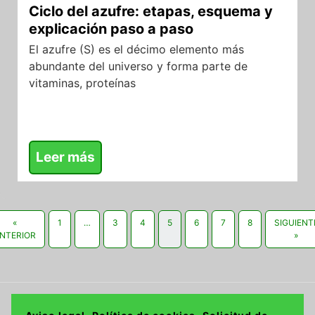
Ciclo del azufre: etapas, esquema y
explicación paso a paso
El azufre (S) es el décimo elemento más
abundante del universo y forma parte de
vitaminas, proteínas
Leer más
«
1
…
3
4
5
6
7
8
SIGUIENT
NTERIOR
»