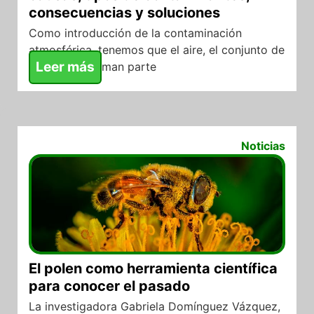
consecuencias y soluciones
Como introducción de la contaminación
atmosférica, tenemos que el aire, el conjunto de
Leer más
gases que forman parte
09/02/2022
Noticias
El polen como herramienta científica
para conocer el pasado
La investigadora Gabriela Domínguez Vázquez,